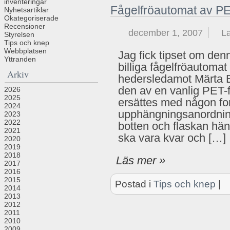
inventeringar
Fågelfröautomat av PE
Nyhetsartiklar
Okategoriserade
Recensioner
december 1, 2007
La
Styrelsen
Tips och knep
Webbplatsen
Jag fick tipset om den
Yttranden
billiga fågelfröautoma
Arkiv
hedersledamot Märta
den av en vanlig PET-f
2026
2025
ersättes med någon fo
2024
upphängningsanordning 
2023
2022
botten och flaskan hä
2021
ska vara kvar och […]
2020
2019
2018
Läs mer »
2017
2016
2015
Postad i
Tips och knep
|
2014
2013
2012
2011
2010
2009