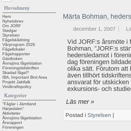
Huvudmeny
Märta Bohman, heders
Hem
Nyhetsbrev
Om JORF
december 1, 2007
La
Stadgar
Styrelsen
Fågelskådning
Vid JORF:s årsmöte i f
Vårprogram 2026
Bohman, ”JORF:s ständi
Fågellokaler
Fågelrapporter
hedersledamot i föreni
Gästboken
dag föreningen bildade
Ånnsjöns fågelstation
olika sätt. Förutom att
Föreningstidskriften
Skadad fågel?
även tillhört tidskrift
IBA, Important Bird Area
ansvarat för utskicken
Projekt Jaktfalk
Vindkraftspolicy
exkursions- och studie
Kategorier
Läs mer »
"Fåglar i Jämtland
Härjedalen"
Aktiviteter
Postad i
Styrelsen
|
Ånnsjöns fågelstation
Årsrapport
Föreningen