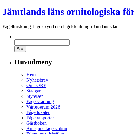
Jämtlands läns ornitologiska fö
Fågelforskning, fågelskydd och fågelskådning i Jämtlands län
Huvudmeny
Hem
Nyhetsbrev
Om JORF
Stadgar
Styrelsen
Fågelskådning
Vårprogram 2026
Fågellokaler
Fågelrapporter
Gästboken
Ånnsjöns fågelstation
Föreningstidskriften