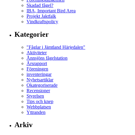
Skadad fågel?
IBA, Important Bird Area
Projekt Jaktfalk
Vindkraftspolicy
Kategorier
"Fåglar i Jämtland Härjedalen"
Aktiviteter
Ånnsjöns fågelstation
Årsrapport
Föreningen
inventeringar
Nyhetsartiklar
Okategoriserade
Recensioner
Styrelsen
Tips och knep
Webbplatsen
Yttranden
Arkiv