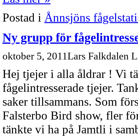
Postad i
Ånnsjöns fågelstat
Ny grupp för fågelintress
oktober 5, 2011
Lars Falkdalen 
Hej tjejer i alla åldrar ! V
fågelintresserade tjejer. Tan
saker tillsammans. Som försl
Falsterbo Bird show, fler fö
tänkte vi ha på Jamtli i sa