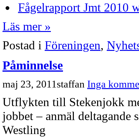
Fågelrapport Jmt 2010 
Läs mer »
Postad i
Föreningen
,
Nyhets
Påminnelse
maj 23, 2011
staffan
Inga kommen
Utflykten till Stekenjokk me
jobbet – anmäl deltagande s
Westling