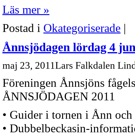
Läs mer »
Postad i
Okategoriserade
|
Ånnsjödagen lördag 4 jun
maj 23, 2011
Lars Falkdalen Lin
Föreningen Ånnsjöns fågelst
ÅNNSJÖDAGEN 2011
• Guider i tornen i Ånn och
• Dubbelbeckasin-informati