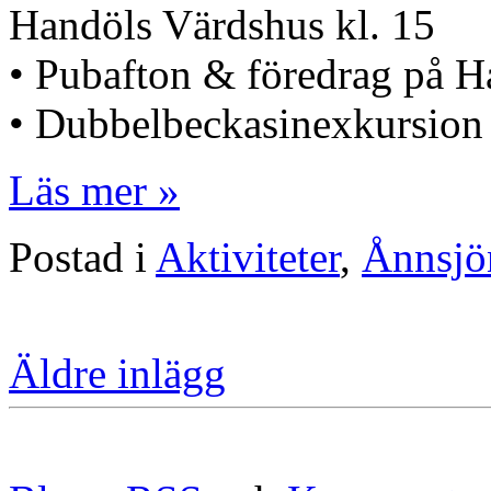
Handöls Värdshus kl. 15
• Pubafton & föredrag på H
• Dubbelbeckasinexkursion
Läs mer »
Postad i
Aktiviteter
,
Ånnsjön
Äldre inlägg