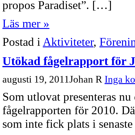
propos Paradiset”. […]
Läs mer »
Postad i
Aktiviteter
,
Föreni
Utökad fågelrapport för 
augusti 19, 2011
Johan R
Inga k
Som utlovat presenteras nu
fågelrapporten för 2010. Där
som inte fick plats i senast