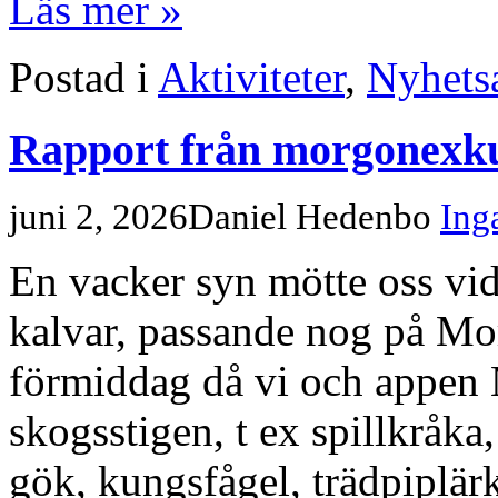
Läs mer »
Postad i
Aktiviteter
,
Nyhetsa
Rapport från morgonexkur
juni 2, 2026
Daniel Hedenbo
Ing
En vacker syn mötte oss vi
kalvar, passande nog på Mo
förmiddag då vi och appen M
skogsstigen, t ex spillkråka
gök, kungsfågel, trädpiplär