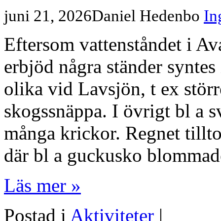
juni 21, 2026
Daniel Hedenbo
In
Eftersom vattenståndet i Av
erbjöd några ständer syntes
olika vid Lavsjön, t ex störr
skogssnäppa. I övrigt bl a 
många krickor. Regnet tillt
där bl a guckusko blommade 
Läs mer »
Postad i
Aktiviteter
|