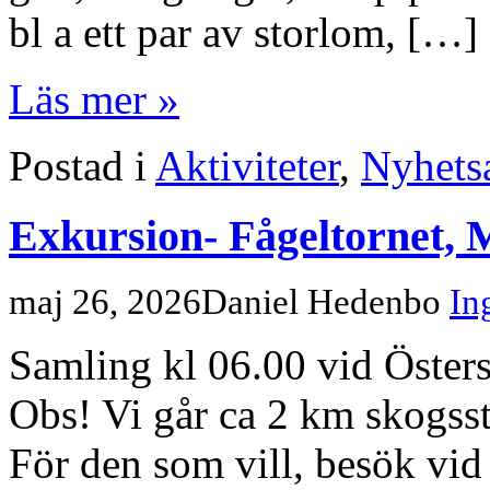
bl a ett par av storlom, […]
Läs mer »
Postad i
Aktiviteter
,
Nyhetsa
Exkursion- Fågeltornet, 
maj 26, 2026
Daniel Hedenbo
In
Samling kl 06.00 vid Östers
Obs! Vi går ca 2 km skogsst
För den som vill, besök vid