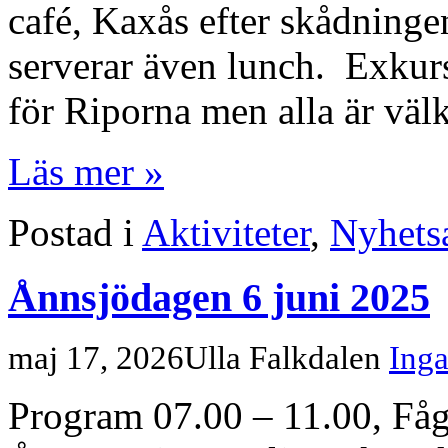
café, Kaxås efter skådning
serverar även lunch. Exkurs
för Riporna men alla är väl
Läs mer »
Postad i
Aktiviteter
,
Nyhetsa
Ånnsjödagen 6 juni 2025
maj 17, 2026
Ulla Falkdalen
Ing
Program 07.00 – 11.00, Få