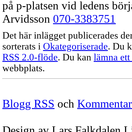
på p-platsen vid ledens bör
Arvidsson
070-3383751
Det här inlägget publicerades d
sorterats i
Okategoriserade
. Du k
RSS 2.0-flöde
. Du kan
lämna ett
webbplats.
Blogg RSS
och
Kommentar
Design av Lars Falkdalen L