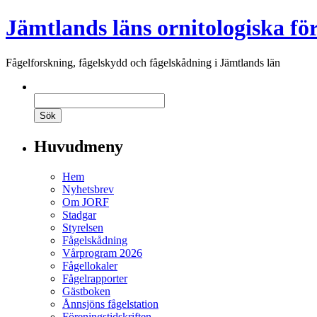
Jämtlands läns ornitologiska fö
Fågelforskning, fågelskydd och fågelskådning i Jämtlands län
Huvudmeny
Hem
Nyhetsbrev
Om JORF
Stadgar
Styrelsen
Fågelskådning
Vårprogram 2026
Fågellokaler
Fågelrapporter
Gästboken
Ånnsjöns fågelstation
Föreningstidskriften