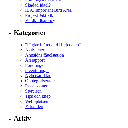
Skadad fågel?
IBA, Important Bird Area
Projekt Jaktfalk
Vindkraftspolicy
Kategorier
"Fåglar i Jämtland Härjedalen"
Aktiviteter
Ånnsjöns fågelstation
Årsrapport
Föreningen
inventeringar
Nyhetsartiklar
Okategoriserade
Recensioner
Styrelsen
Tips och knep
Webbplatsen
Yttranden
Arkiv