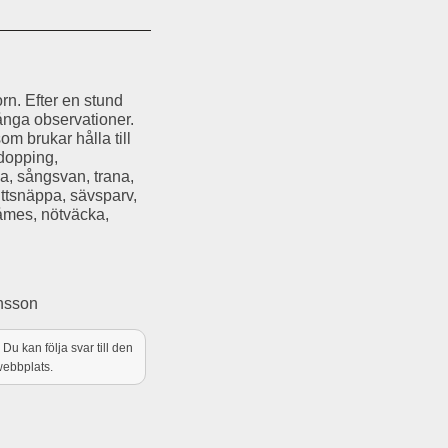
rn. Efter en stund
ånga observationer.
m brukar hålla till
edopping,
a, sångsvan, trana,
uttsnäppa, sävsparv,
låmes, nötväcka,
nsson
. Du kan följa svar till den
webbplats.