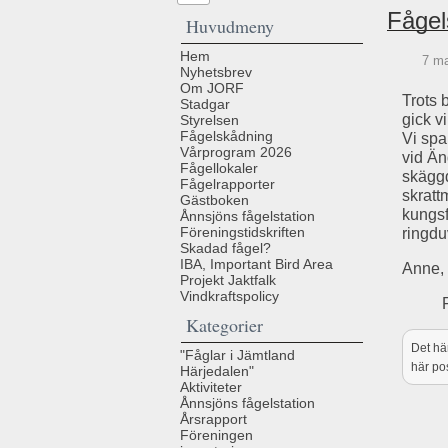
Fågel
Huvudmeny
Hem
7 ma
Nyhetsbrev
Om JORF
Trots 
Stadgar
gick v
Styrelsen
Fågelskådning
Vi spa
Vårprogram 2026
vid Än
Fågellokaler
skäggd
Fågelrapporter
skratt
Gästboken
kungsf
Ånnsjöns fågelstation
Föreningstidskriften
ringdu
Skadad fågel?
IBA, Important Bird Area
Anne, 
Projekt Jaktfalk
Vindkraftspolicy
Kategorier
Det hä
"Fåglar i Jämtland
här p
Härjedalen"
Aktiviteter
Ånnsjöns fågelstation
Årsrapport
Föreningen