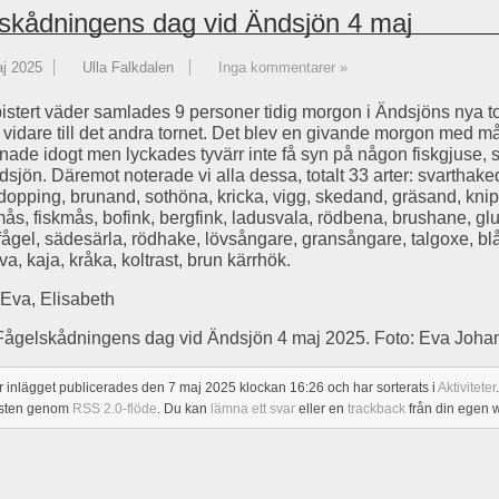
skådningens dag vid Ändsjön 4 maj
j 2025
Ulla Falkdalen
Inga kommentarer »
bistert väder samlades 9 personer tidig morgon i Ändsjöns nya to
i vidare till det andra tornet. Det blev en givande morgon med m
nade idogt men lyckades tyvärr inte få syn på någon fiskgjuse, so
dsjön. Däremot noterade vi alla dessa, totalt 33 arter: svarthak
opping, brunand, sothöna, kricka, vigg, skedand, gräsand, knip
mås, fiskmås, bofink, bergfink, ladusvala, rödbena, brushane, gl
ågel, sädesärla, rödhake, lövsångare, gransångare, talgoxe, b
va, kaja, kråka, koltrast, brun kärrhök.
Eva, Elisabeth
Fågelskådningens dag vid Ändsjön 4 maj 2025. Foto: Eva Joha
r inlägget publicerades den 7 maj 2025 klockan 16:26 och har sorterats i
Aktiviteter
osten genom
RSS 2.0-flöde
. Du kan
lämna ett svar
eller en
trackback
från din egen 