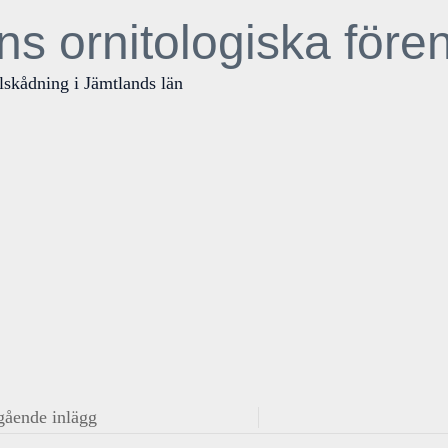
ns ornitologiska före
lskådning i Jämtlands län
gående inlägg