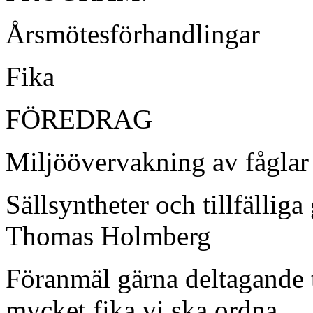
Årsmötesförhandlingar
Fika
FÖREDRAG
Miljöövervakning av fåglar
Sällsyntheter och tillfällig
Thomas Holmberg
Föranmäl gärna deltagande til
mycket fika vi ska ordna