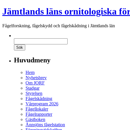
Jämtlands läns ornitologiska fö
Fågelforskning, fågelskydd och fågelskådning i Jämtlands län
Huvudmeny
Hem
Nyhetsbrev
Om JORF
Stadgar
Styrelsen
Fågelskådning
Vårprogram 2026
Fågellokaler
Fågelrapporter
Gästboken
Ånnsjöns fågelstation
Föreningstidskriften