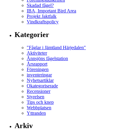
Skadad fågel?
IBA, Important Bird Area
Projekt Jaktfalk
Vindkraftspolicy
Kategorier
"Fåglar i Jämtland Härjedalen"
Aktiviteter
Ånnsjöns fågelstation
Årsrapport
Föreningen
inventeringar
Nyhetsartiklar
Okategoriserade
Recensioner
Styrelsen
Tips och knep
Webbplatsen
Yttranden
Arkiv